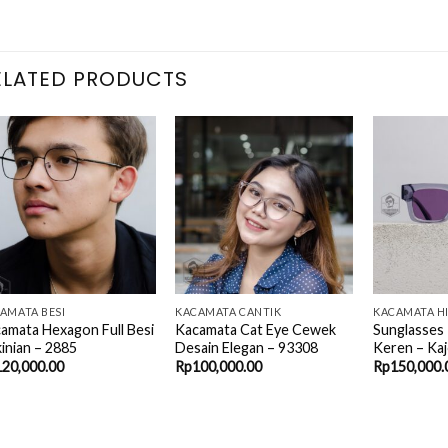
ELATED PRODUCTS
+
+
+
AMATA BESI
KACAMATA CANTIK
KACAMATA H
amata Hexagon Full Besi
Kacamata Cat Eye Cewek
Sunglasses 
inian – 2885
Desain Elegan – 93308
Keren – Kaj
120,000.00
Rp
100,000.00
Rp
150,000.