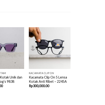
+
ITAM
KACAMATA CLIP ON
Kotak Unik dan
Kacamata Clip On 5 Lensa
og’s 9838
Kotak Anti Ribet – 2245A
00
Rp
300,000.00