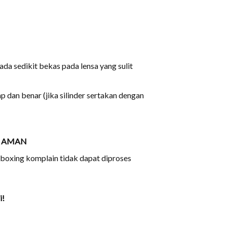
a sedikit bekas pada lensa yang sulit
 dan benar (jika silinder sertakan dengan
n
AMAN
unboxing komplain tidak dapat diproses
i!