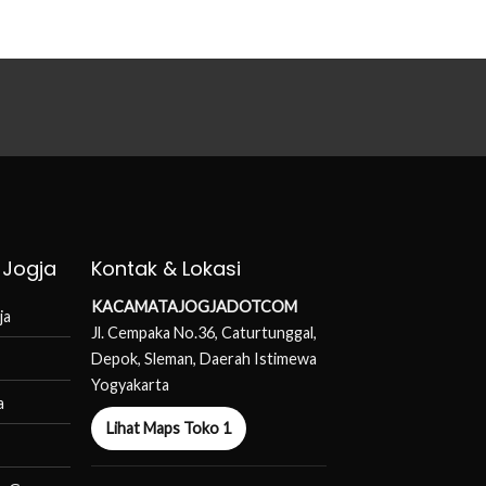
 Jogja
Kontak & Lokasi
KACAMATAJOGJADOTCOM
ja
Jl. Cempaka No.36, Caturtunggal,
Depok, Sleman, Daerah Istimewa
Yogyakarta
a
Lihat Maps Toko 1