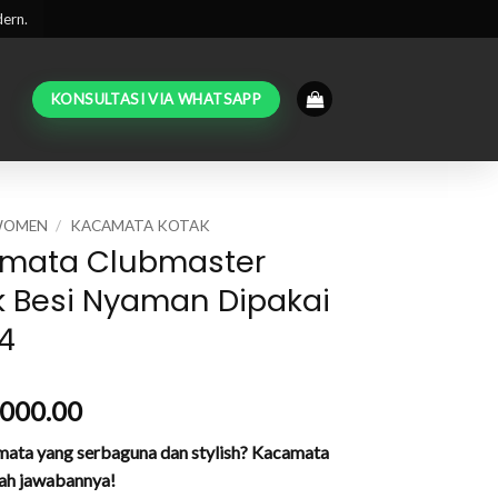
dern.
KONSULTASI VIA WHATSAPP
WOMEN
/
KACAMATA KOTAK
mata Clubmaster
k Besi Nyaman Dipakai
24
,000.00
mata yang serbaguna dan stylish? Kacamata
ah jawabannya!