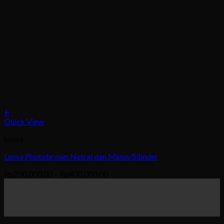
+
This
Quick View
product
Lensa
has
multiple
Lensa Photobrown Netral dan Minus/Silinder
variants.
The
Price
Rp
200,000.00
–
Rp
400,000.00
options
range:
may
Rp200,000.00
be
through
chosen
Rp400,000.00
on