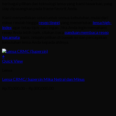
berbagai pilihan dan teknologi lensa yang kami tawarkan, yang
siap dipasangkan pada frame favorit Anda.
Kami menyediakan solusi untuk semua kebutuhan, mulai dari
minus rendah hingga
resep tinggi
yang memerlukan
lensa high-
index
agar tetap tipis dan ringan. Jika Anda ingin memahami
resep Anda lebih baik, silakan baca
panduan membaca resep
kacamata
kami. Jelajahi pilihan di bawah ini dan percayakan
kebutuhan lensa Anda kepada ahlinya.
+
This
Quick View
product
Lensa
has
multiple
Lensa CRMC/ Supersin Mika Netral dan Minus
variants.
The
Price
Rp
70,000.00
–
Rp
300,000.00
options
range:
may
Rp70,000.00
be
through
chosen
Rp300,000.00
on
the