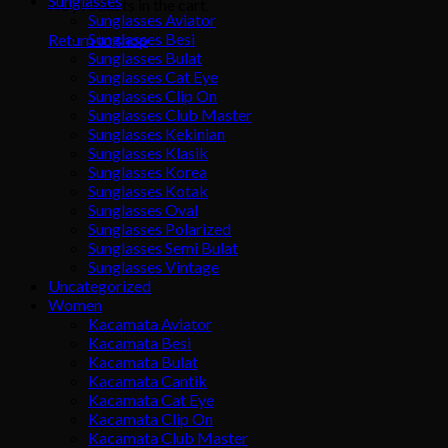
Sunglasses
No products in the cart.
Sunglasses Aviator
Sunglasses Besi
Return to shop
Sunglasses Bulat
Sunglasses Cat Eye
Sunglasses Clip On
Sunglasses Club Master
Sunglasses Kekinian
Sunglasses Klasik
Sunglasses Korea
Sunglasses Kotak
Sunglasses Oval
Sunglasses Polarized
Sunglasses Semi Bulat
Sunglasses Vintage
Uncategorized
Women
Kacamata Aviator
Kacamata Besi
Kacamata Bulat
Kacamata Cantik
Kacamata Cat Eye
Kacamata Clip On
Kacamata Club Master