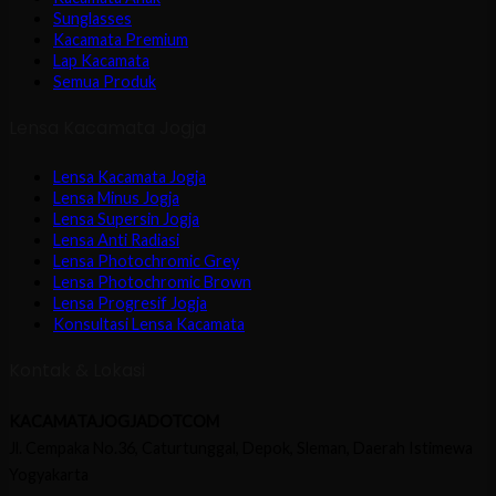
Sunglasses
Kacamata Premium
Lap Kacamata
Semua Produk
Lensa Kacamata Jogja
Lensa Kacamata Jogja
Lensa Minus Jogja
Lensa Supersin Jogja
Lensa Anti Radiasi
Lensa Photochromic Grey
Lensa Photochromic Brown
Lensa Progresif Jogja
Konsultasi Lensa Kacamata
Kontak & Lokasi
KACAMATAJOGJADOTCOM
Jl. Cempaka No.36, Caturtunggal, Depok, Sleman, Daerah Istimewa
Yogyakarta