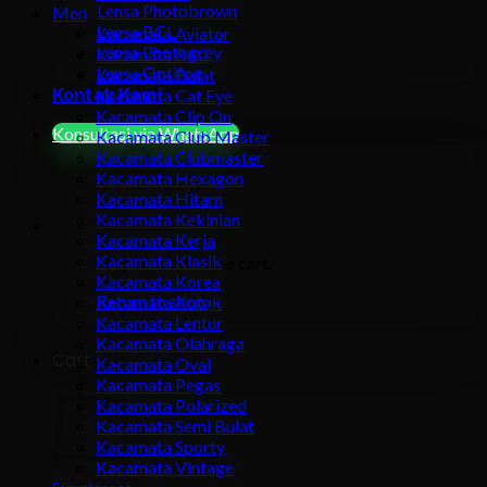
Lensa Photobrown
Men
Lensa BCL
Kacamata Aviator
Lensa Photogrey
Kacamata Besi
Lensa Optifog
Kacamata Bulat
Kontak Kami
Kacamata Cat Eye
Kacamata Clip On
Konsultasi via WhatsApp
Kacamata Club Master
Kacamata Clubmaster
Kacamata Hexagon
Kacamata Hitam
Kacamata Kekinian
Kacamata Kerja
Kacamata Klasik
No products in the cart.
Kacamata Korea
Return to shop
Kacamata Kotak
Kacamata Lentur
Kacamata Olahraga
Cart
Kacamata Oval
Kacamata Pegas
Kacamata Polarized
Kacamata Semi Bulat
Kacamata Sporty
Kacamata Vintage