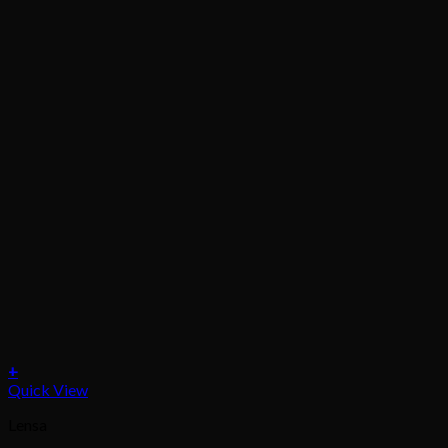
+
This
Quick View
product
Lensa
has
multiple