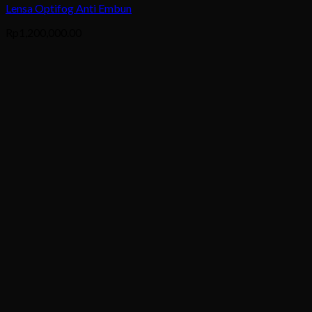
Lensa Optifog Anti Embun
variants.
The
Rp
1,200,000.00
options
may
be
chosen
on
the
product
page