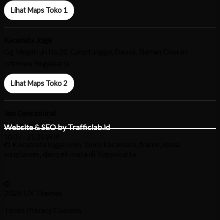
Lihat Maps Toko 1
Kacamata Jogja
Gg. Megatruh No.22, Caturtunggal, Depok, Sleman, Daerah
Istimewa Yogyakarta
Lihat Maps Toko 2
Jam Operasional
Buka setiap hari
Website & SEO by Trafficlab.id
10.00 - 21.00 WIB
© KacamataJogja.com. Toko kacamata, frame, lensa,
sunglasses, dan cek mata di Yogyakarta.
©
2026 UX Themes
Terms
Privacy
Cookies