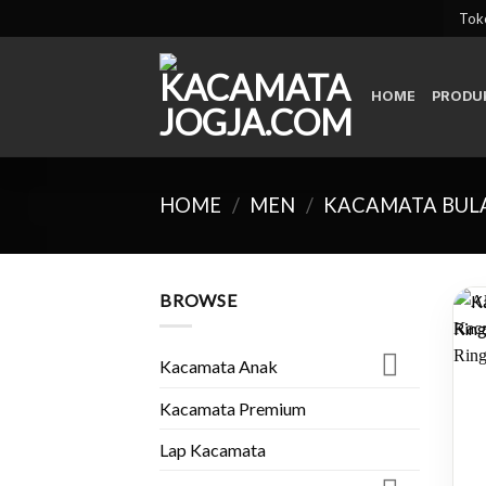
Skip
Toko
to
content
HOME
PRODU
HOME
/
MEN
/
KACAMATA BUL
BROWSE
Kacamata Anak
Kacamata Premium
Lap Kacamata
+