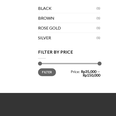
BLACK
(1)
BROWN
(1)
ROSE GOLD
(1)
SILVER
(1)
FILTER BY PRICE
Min
Max
Price:
Rp35,000
—
FILTER
price
price
Rp150,000