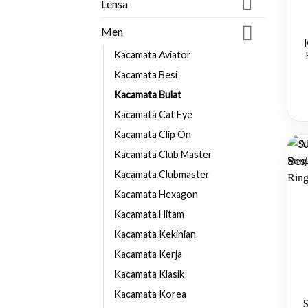
Lensa
Men
Kacamata Aviator
Kacamata Besi
Kacamata Bulat
Kacamata Cat Eye
Kacamata Clip On
Kacamata Club Master
Kacamata Clubmaster
Kacamata Hexagon
Kacamata Hitam
Kacamata Kekinian
Kacamata Kerja
+
Kacamata Klasik
Kacamata Korea
S