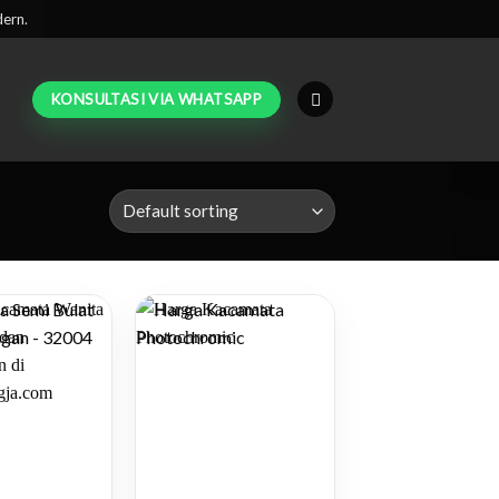
dern.
KONSULTASI VIA WHATSAPP
+