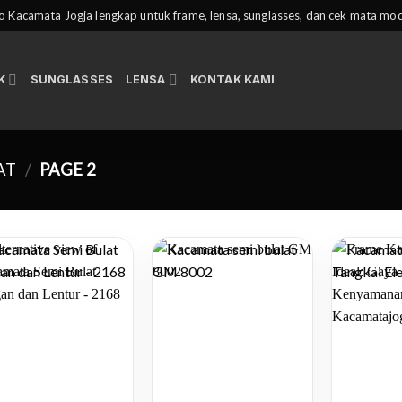
 Kacamata Jogja lengkap untuk frame, lensa, sunglasses, dan cek mata mo
K
SUNGLASSES
LENSA
KONTAK KAMI
AT
/
PAGE 2
+
+