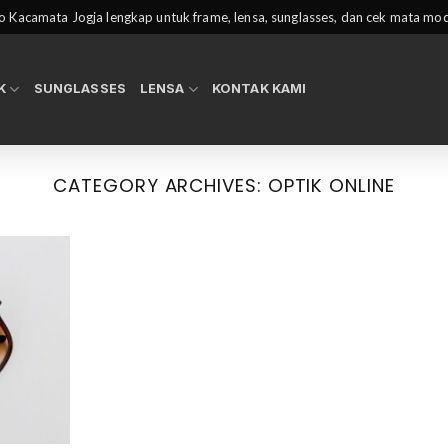
 Kacamata Jogja lengkap untuk frame, lensa, sunglasses, dan cek mata mo
K
SUNGLASSES
LENSA
KONTAK KAMI
CATEGORY ARCHIVES:
OPTIK ONLINE