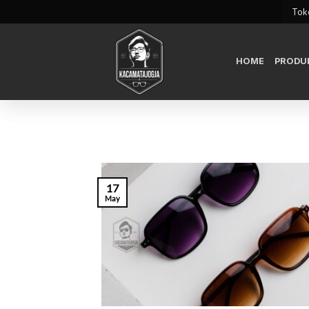
Skip
Toko
to
content
HOME
PRODU
17
May