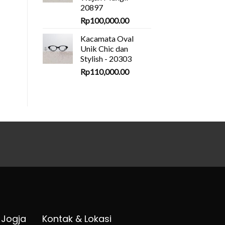
20897
Rp
100,000.00
Kacamata Oval
Unik Chic dan
Stylish - 20303
Rp
110,000.00
 Jogja
Kontak & Lokasi