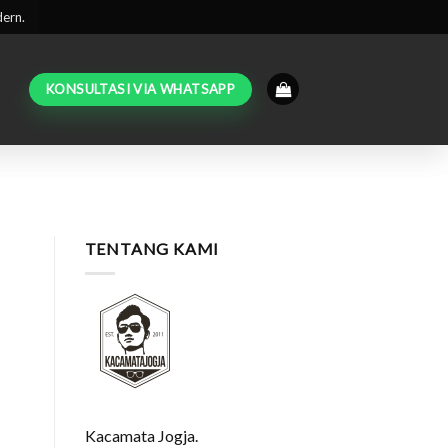
dern.
KONSULTASI VIA WHATSAPP
TENTANG KAMI
Kacamata Jogja.