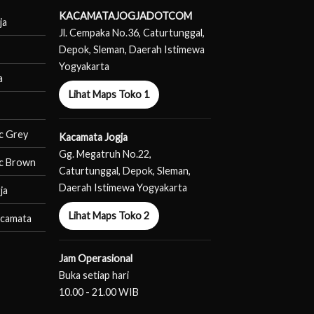
KACAMATAJOGJADOTCOM
ja
Jl. Cempaka No.36, Caturtunggal,
Depok, Sleman, Daerah Istimewa
Yogyakarta
a
Lihat Maps Toko 1
c Grey
Kacamata Jogja
Gg. Megatruh No.22,
c Brown
Caturtunggal, Depok, Sleman,
Daerah Istimewa Yogyakarta
ja
Lihat Maps Toko 2
acamata
Jam Operasional
Buka setiap hari
10.00 - 21.00 WIB