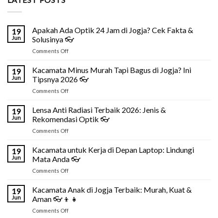
Apakah Ada Optik 24 Jam di Jogja? Cek Fakta &
19
Jun
Solusinya 👓
on
Comments Off
Apakah
Ada
Kacamata Minus Murah Tapi Bagus di Jogja? Ini
19
Optik
Jun
Tipsnya 2026 👓
24
on
Comments Off
Jam
Kacamata
di
Minus
Lensa Anti Radiasi Terbaik 2026: Jenis &
Jogja?
19
Murah
Cek
Jun
Rekomendasi Optik 👓
Tapi
Fakta
on
Comments Off
Bagus
&
Lensa
di
Solusinya
Anti
Kacamata untuk Kerja di Depan Laptop: Lindungi
Jogja?
19
👓
Radiasi
Ini
Jun
Mata Anda 👓
Terbaik
Tipsnya
on
Comments Off
2026:
2026
Kacamata
Jenis
👓
untuk
Kacamata Anak di Jogja Terbaik: Murah, Kuat &
&
19
Kerja
Rekomendasi
Jun
Aman 👓👦👧
di
Optik
on
Comments Off
Depan
👓