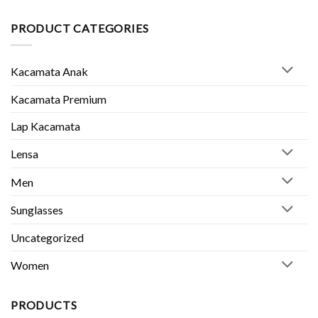
Kacamata
Laptop:
Anak
Lindungi
di
PRODUCT CATEGORIES
Mata
Jogja
Anda
Terbaik:
👓
Murah,
Kacamata Anak
Kuat
&
Aman
Kacamata Premium
👓
👦
Lap Kacamata
👧
Lensa
Men
Sunglasses
Uncategorized
Women
PRODUCTS