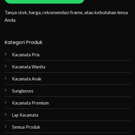
Tanya stok, harga, rekomendasi frame, atau kebutuhan lensa
Anda.
Kategori Produk
Kacamata Pria
Kacamata Wanita
Kacamata Anak
Sunglasses
Kacamata Premium
Lap Kacamata
Semua Produk