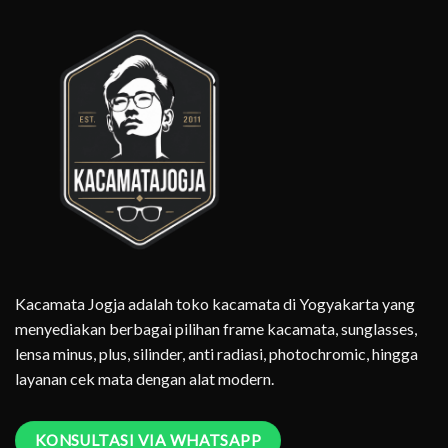
Kacamata Jogja adalah toko kacamata di Yogyakarta yang
menyediakan berbagai pilihan frame kacamata, sunglasses,
lensa minus, plus, silinder, anti radiasi, photochromic, hingga
layanan cek mata dengan alat modern.
KONSULTASI VIA WHATSAPP