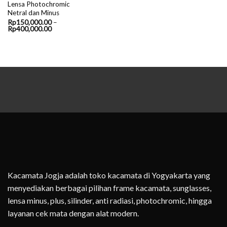
Lensa Photochromic
Netral dan Minus
Rp
150,000.00
–
Price
Rp
400,000.00
range:
Rp150,000.00
through
Rp400,000.00
Kacamata Jogja adalah toko kacamata di Yogyakarta yang
menyediakan berbagai pilihan frame kacamata, sunglasses,
lensa minus, plus, silinder, anti radiasi, photochromic, hingga
layanan cek mata dengan alat modern.