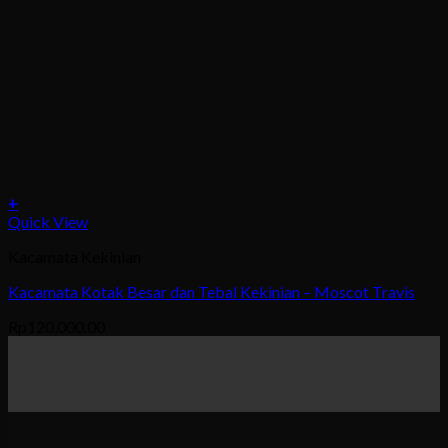
+
This
Quick View
product
Kacamata Kekinian
has
multiple
Kacamata Kotak Besar dan Tebal Kekinian – Moscot Travis
variants.
The
Rp
120,000.00
options
may
be
chosen
on
the