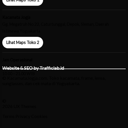
Kacamata Jogja
Gg. Megatruh No.22, Caturtunggal, Depok, Sleman, Daerah
Istimewa Yogyakarta
Lihat Maps Toko 2
Jam Operasional
Buka setiap hari
Website & SEO by Trafficlab.id
10.00 - 21.00 WIB
© KacamataJogja.com. Toko kacamata, frame, lensa,
sunglasses, dan cek mata di Yogyakarta.
©
2026 UX Themes
Terms
Privacy
Cookies