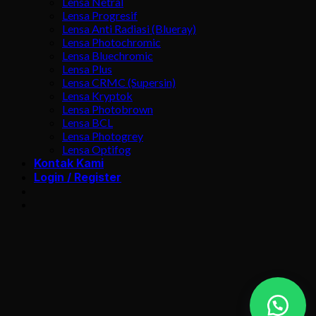
Lensa Netral
Lensa Progresif
Lensa Anti Radiasi (Blueray)
Lensa Photochromic
Lensa Bluechromic
Lensa Plus
Lensa CRMC (Supersin)
Lensa Kryptok
Lensa Photobrown
Lensa BCL
Lensa Photogrey
Lensa Optifog
Kontak Kami
Login / Register