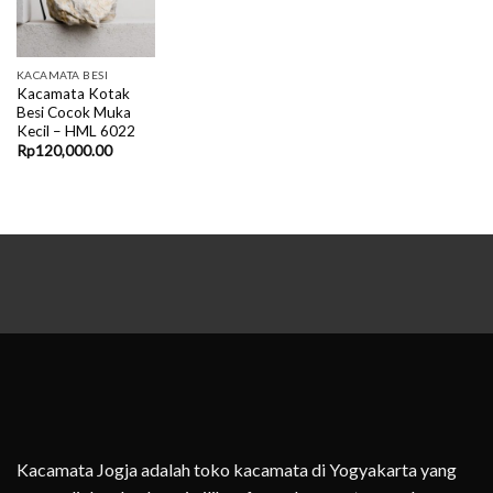
KACAMATA BESI
Kacamata Kotak
Besi Cocok Muka
Kecil – HML 6022
Rp
120,000.00
Kacamata Jogja adalah toko kacamata di Yogyakarta yang