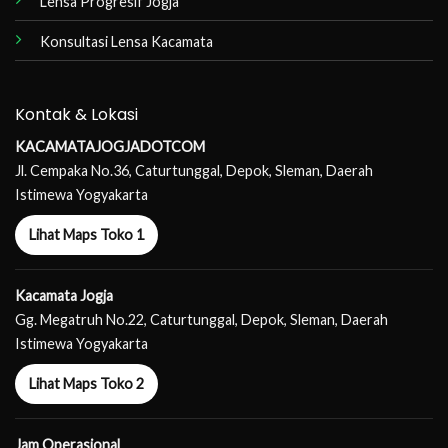
Lensa Progresif Jogja
Konsultasi Lensa Kacamata
Kontak & Lokasi
KACAMATAJOGJADOTCOM
Jl. Cempaka No.36, Caturtunggal, Depok, Sleman, Daerah
Istimewa Yogyakarta
Lihat Maps Toko 1
Kacamata Jogja
Gg. Megatruh No.22, Caturtunggal, Depok, Sleman, Daerah
Istimewa Yogyakarta
Lihat Maps Toko 2
Jam Operasional