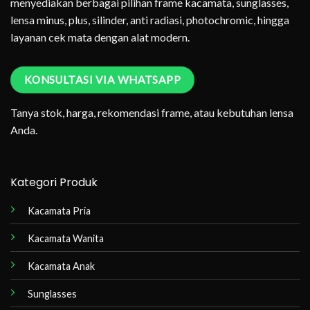
menyediakan berbagai pilihan frame kacamata, sunglasses,
lensa minus, plus, silinder, anti radiasi, photochromic, hingga
layanan cek mata dengan alat modern.
KONSULTASI VIA WHATSAPP
Tanya stok, harga, rekomendasi frame, atau kebutuhan lensa
Anda.
Kategori Produk
Kacamata Pria
Kacamata Wanita
Kacamata Anak
Sunglasses