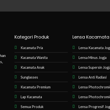
Kategori Produk
Lensa Kacamata
Kacamata Pria
Lensa Kacamata Jog
ihan
Kacamata Wanita
Lensa Minus Jogja
s,
Kacamata Anak
Lensa Supersin Jogj
Sunglasses
Lensa Anti Radiasi
Kacamata Premium
Lensa Photochromi
Lap Kacamata
Lensa Photochromi
Semua Produk
Lensa Progresif Jog