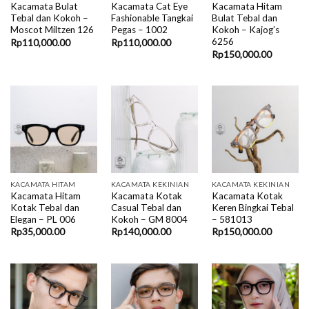
Kacamata Bulat
Kacamata Cat Eye
Kacamata Hitam
Tebal dan Kokoh –
Fashionable Tangkai
Bulat Tebal dan
Moscot Miltzen 126
Pegas – 1002
Kokoh – Kajog’s
6256
Rp
110,000.00
Rp
110,000.00
Rp
150,000.00
KACAMATA HITAM
KACAMATA KEKINIAN
KACAMATA KEKINIAN
Kacamata Hitam
Kacamata Kotak
Kacamata Kotak
Kotak Tebal dan
Casual Tebal dan
Keren Bingkai Tebal
Elegan – PL 006
Kokoh – GM 8004
– 581013
Rp
35,000.00
Rp
140,000.00
Rp
150,000.00