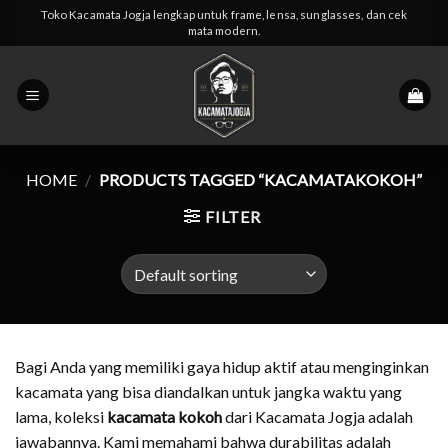
Skip
Toko Kacamata Jogja lengkap untuk frame, lensa, sunglasses, dan cek
mata modern.
to
content
HOME
/
PRODUCTS TAGGED “KACAMATAKOKOH”
FILTER
Bagi Anda yang memiliki gaya hidup aktif atau menginginkan
kacamata yang bisa diandalkan untuk jangka waktu yang
lama, koleksi
kacamata kokoh
dari Kacamata Jogja adalah
jawabannya. Kami memahami bahwa durabilitas adalah