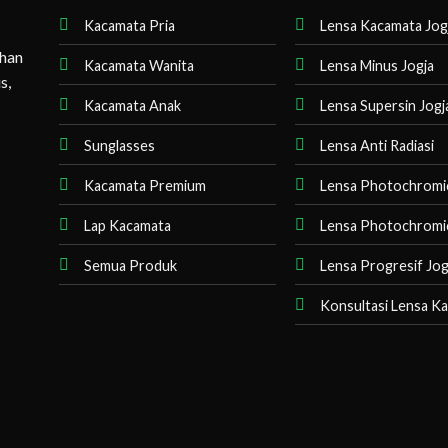
Kacamata Pria
Lensa Kacamata Jog
ihan
Kacamata Wanita
Lensa Minus Jogja
s,
Kacamata Anak
Lensa Supersin Jogj
Sunglasses
Lensa Anti Radiasi
Kacamata Premium
Lensa Photochromi
Lap Kacamata
Lensa Photochromi
Semua Produk
Lensa Progresif Jog
Konsultasi Lensa K