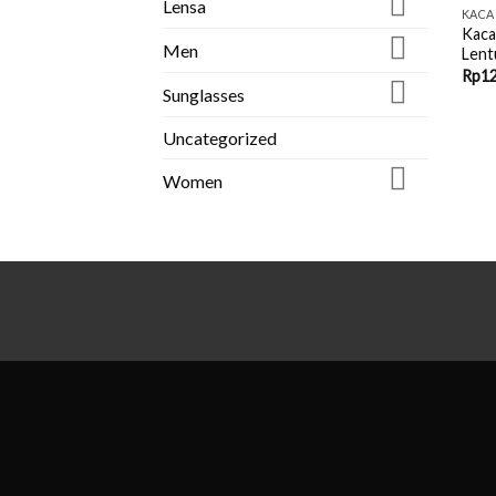
Lensa
KACA
Kaca
Men
Lent
Rp
12
Sunglasses
Uncategorized
Women